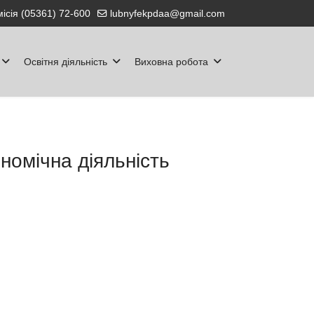
ісія (05361) 72-600
lubnyfekpdaa@gmail.com
Освітня діяльність
Виховна робота
омічна діяльність