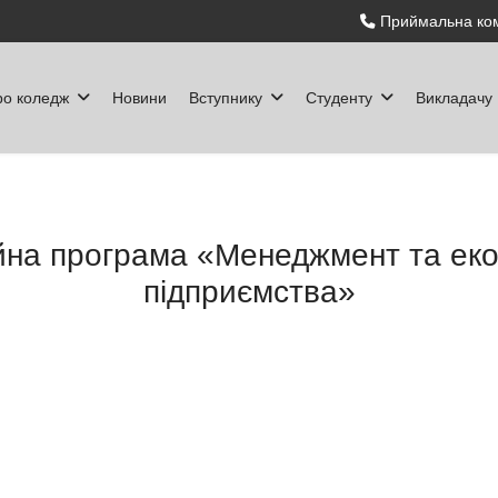
Приймальна ком
ро коледж
Новини
Вступнику
Студенту
Викладачу
йна програма «Менеджмент та екон
підприємства»