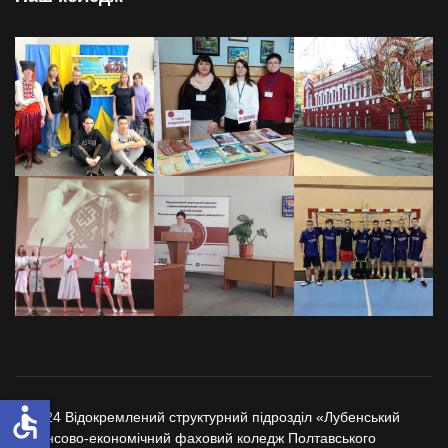
accessible
© 2024 Відокремлений структурний підрозділ «Лубенський
фінансово-економічний фаховий коледж Полтавського