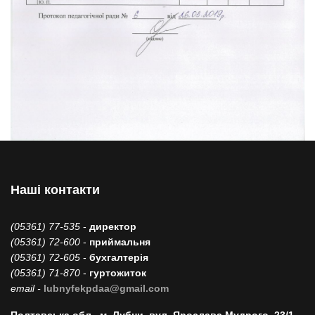
Наші контакти
(05361) 77-535
-
директор
(05361) 72-600
-
приймальня
(05361) 72-605
-
бухгалтерія
(05361) 71-870
-
гуртожиток
email -
lubnyfekpdaa@gmail.com
Полтавська обл., м. Лубни, вул. Ярослава Мудрого, 23/1