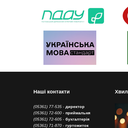
Наші контакти
Хвил
(05361) 77-535
-
директор
(05361) 72-600
-
приймальня
(05361) 72-605
-
бухгалтерія
(05361) 71-870
-
гуртожиток