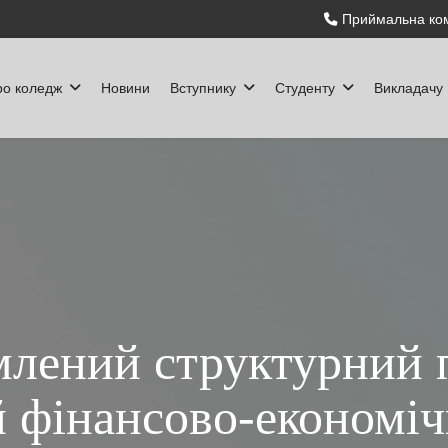
Приймальна ком
ро коледж
Новини
Вступнику
Студенту
Викладачу
млений структурний п
 фінансово-економі