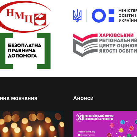
ина мовчання
Анонси