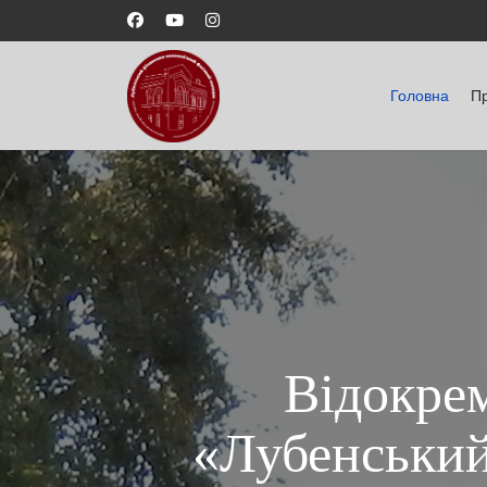
Головна
П
Відокре
«Лубенський