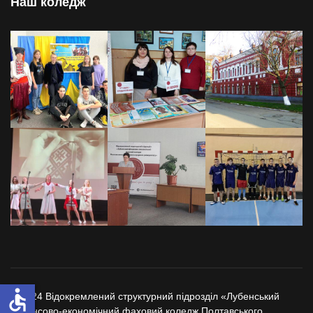
Наш коледж
accessible
© 2024 Відокремлений структурний підрозділ «Лубенський
фінансово-економічний фаховий коледж Полтавського