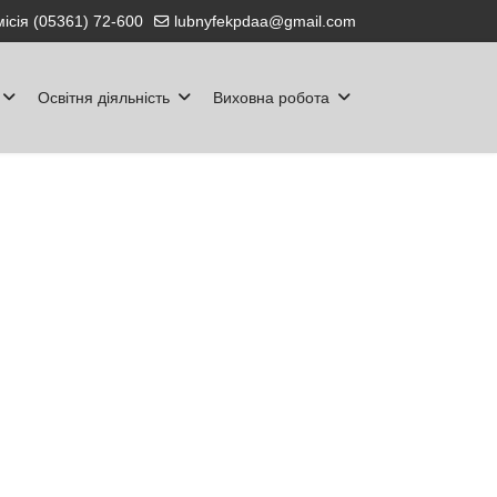
ісія (05361) 72-600
lubnyfekpdaa@gmail.com
Освітня діяльність
Виховна робота