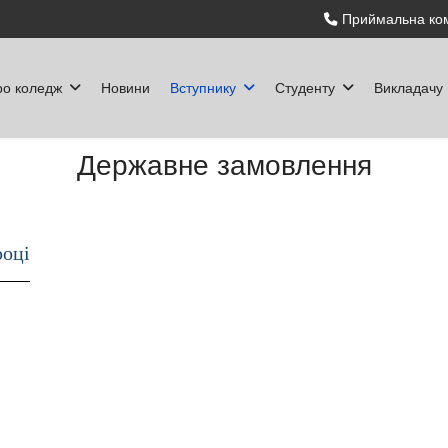
Приймальна ком
ро коледж
Новини
Вступнику
Студенту
Викладачу
Державне замовлення
році